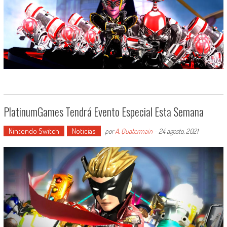
PlatinumGames Tendrá Evento Especial Esta Semana
Nintendo Switch
Noticias
por
A. Quatermain
-
24 agosto, 2021