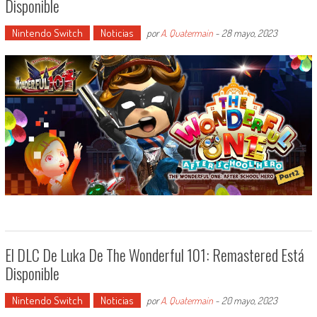
Disponible
Nintendo Switch
Noticias
por
A. Quatermain
-
28 mayo, 2023
El DLC De Luka De The Wonderful 101: Remastered Está
Disponible
Nintendo Switch
Noticias
por
A. Quatermain
-
20 mayo, 2023