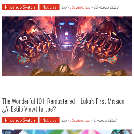
Nintendo Switch
Noticias
por
A. Quatermain
-
25 marzo, 2020
The Wonderful 101: Remastered – Luka’s First Mission,
¿al Estilo Viewtiful Joe?
Nintendo Switch
Noticias
por
A. Quatermain
-
2 marzo, 2020