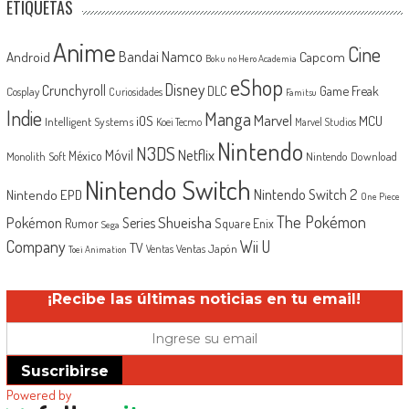
ETIQUETAS
Anime
Cine
Android
Bandai Namco
Capcom
Boku no Hero Academia
eShop
Disney
Crunchyroll
Game Freak
DLC
Cosplay
Curiosidades
Famitsu
Indie
Manga
Marvel
iOS
MCU
Intelligent Systems
Koei Tecmo
Marvel Studios
Nintendo
N3DS
Netflix
Móvil
México
Monolith Soft
Nintendo Download
Nintendo Switch
Nintendo Switch 2
Nintendo EPD
One Piece
The Pokémon
Shueisha
Pokémon
Series
Rumor
Square Enix
Sega
Company
Wii U
TV
Ventas Japón
Ventas
Toei Animation
¡Recibe las últimas noticias en tu email!
Suscribirse
Powered by