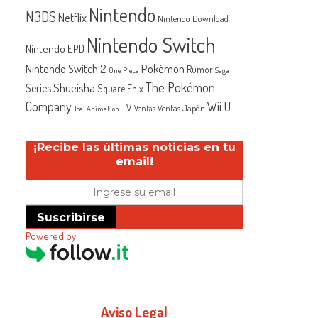
Nintendo
N3DS
Netflix
Nintendo Download
Nintendo Switch
Nintendo EPD
Nintendo Switch 2
Pokémon
Rumor
One Piece
Sega
The Pokémon
Shueisha
Series
Square Enix
Company
Wii U
TV
Ventas Japón
Ventas
Toei Animation
¡Recibe las últimas noticias en tu
email!
Suscribirse
Powered by
Aviso Legal