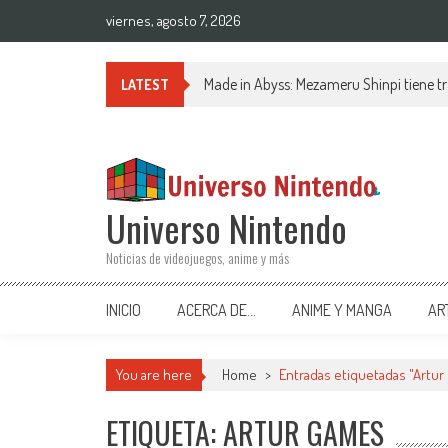
Saltar al contenido
viernes, agosto 7, 2026
Made in Abyss: Mezameru Shinpi tiene tr
LATEST
Universo Nintendo
Noticias de videojuegos, anime y más
INICIO
ACERCA DE…
ANIME Y MANGA
AR
You are here
Home
>
Entradas etiquetadas "Artu
ETIQUETA: ARTUR GAMES