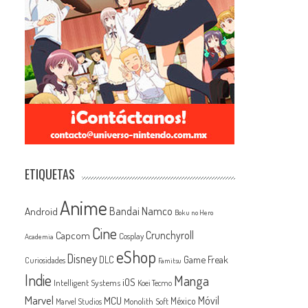
ETIQUETAS
Anime
Android
Bandai Namco
Boku no Hero
Cine
Capcom
Crunchyroll
Cosplay
Academia
eShop
Disney
Game Freak
DLC
Curiosidades
Famitsu
Indie
Manga
iOS
Intelligent Systems
Koei Tecmo
Marvel
MCU
Móvil
México
Monolith Soft
Marvel Studios