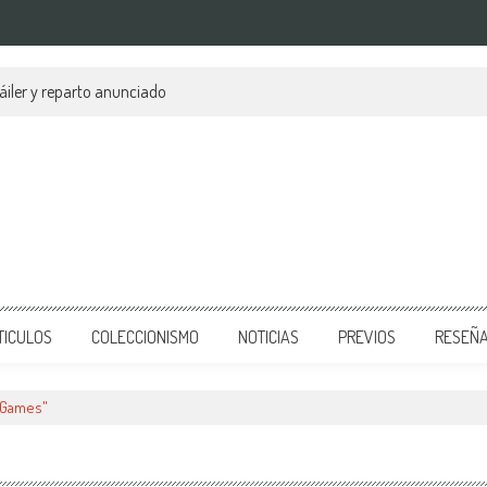
áiler y reparto anunciado
TICULOS
COLECCIONISMO
NOTICIAS
PREVIOS
RESEÑ
r Games"