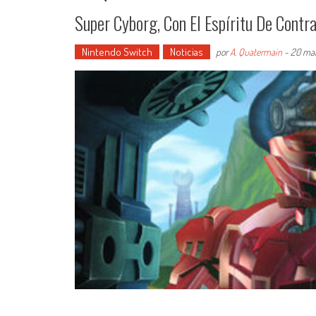
Super Cyborg, Con El Espíritu De Cont
Nintendo Switch
Noticias
por
A. Quatermain
-
20 mar