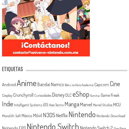
ETIQUETAS
Anime
Cine
Android
Bandai Namco
Capcom
Boku no Hero Academia
eShop
Disney
Crunchyroll
Game Freak
DLC
Cosplay
Curiosidades
Famitsu
Indie
Manga
Marvel
iOS
MCU
Intelligent Systems
Koei Tecmo
Marvel Studios
Nintendo
N3DS
Netflix
Móvil
México
Monolith Soft
Nintendo Download
Nintendo Switch
Nintendo Switch 2
Nintendo EPD
One Piece