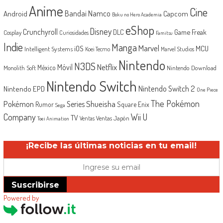
Anime
Cine
Android
Bandai Namco
Capcom
Boku no Hero Academia
eShop
Disney
Crunchyroll
Game Freak
DLC
Cosplay
Curiosidades
Famitsu
Indie
Manga
Marvel
iOS
MCU
Intelligent Systems
Koei Tecmo
Marvel Studios
Nintendo
N3DS
Netflix
Móvil
México
Monolith Soft
Nintendo Download
Nintendo Switch
Nintendo Switch 2
Nintendo EPD
One Piece
The Pokémon
Shueisha
Pokémon
Series
Rumor
Square Enix
Sega
Company
Wii U
TV
Ventas Japón
Ventas
Toei Animation
¡Recibe las últimas noticias en tu email!
Suscribirse
Powered by