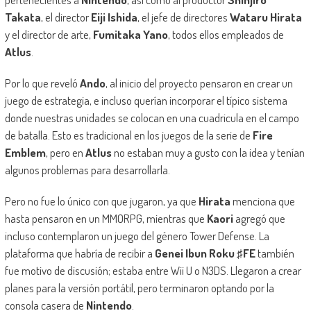
Takata
, el director
Eiji Ishida
, el jefe de directores
Wataru Hirata
y el director de arte,
Fumitaka Yano
, todos ellos empleados de
Atlus
.
Por lo que reveló
Ando
, al inicio del proyecto pensaron en crear un
juego de estrategia, e incluso querían incorporar el típico sistema
donde nuestras unidades se colocan en una cuadricula en el campo
de batalla. Esto es tradicional en los juegos de la serie de
Fire
Emblem
, pero en
Atlus
no estaban muy a gusto con la idea y tenían
algunos problemas para desarrollarla.
Pero no fue lo único con que jugaron, ya que
Hirata
menciona que
hasta pensaron en un MMORPG, mientras que
Kaori
agregó que
incluso contemplaron un juego del género Tower Defense. La
plataforma que habría de recibir a
Genei Ibun Roku ♯FE
también
fue motivo de discusión; estaba entre Wii U o N3DS. Llegaron a crear
planes para la versión portátil, pero terminaron optando por la
consola casera de
Nintendo
.