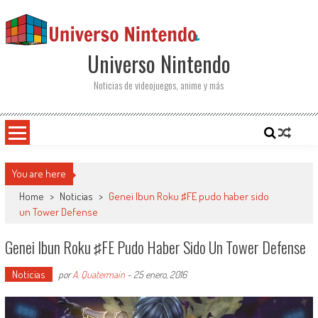
Saltar al contenido
Universo Nintendo
Noticias de videojuegos, anime y más
You are here
Home
>
Noticias
>
Genei Ibun Roku ♯FE pudo haber sido
un Tower Defense
Genei Ibun Roku ♯FE Pudo Haber Sido Un Tower Defense
Noticias
por
A. Quatermain
-
25 enero, 2016