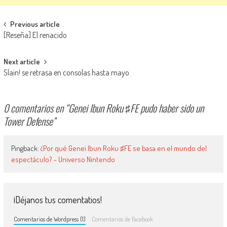
Navegación de entradas
Previous article
[Reseña] El renacido
Next article
Slain! se retrasa en consolas hasta mayo
0 comentarios en “
Genei Ibun Roku ♯FE pudo haber sido un
Tower Defense
”
Pingback:
¿Por qué Genei Ibun Roku ♯FE se basa en el mundo del
espectáculo? - Universo Nintendo
¡Déjanos tus comentatios!
Comentarios de Wordpress (1)
Comentarios de Facebook