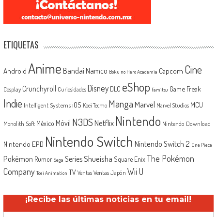
ETIQUETAS
Anime
Cine
Android
Bandai Namco
Capcom
Boku no Hero Academia
eShop
Disney
Crunchyroll
Game Freak
DLC
Cosplay
Curiosidades
Famitsu
Indie
Manga
Marvel
iOS
MCU
Intelligent Systems
Koei Tecmo
Marvel Studios
Nintendo
N3DS
Netflix
Móvil
México
Monolith Soft
Nintendo Download
Nintendo Switch
Nintendo Switch 2
Nintendo EPD
One Piece
The Pokémon
Shueisha
Pokémon
Series
Rumor
Square Enix
Sega
Company
Wii U
TV
Ventas Japón
Ventas
Toei Animation
¡Recibe las últimas noticias en tu email!