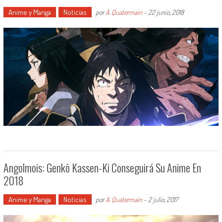
Anime y Manga
Noticias
por
A. Quatermain
-
22 junio, 2018
Angolmois: Genkō Kassen-Ki Conseguirá Su Anime En
2018
Anime y Manga
Noticias
por
A. Quatermain
-
2 julio, 2017