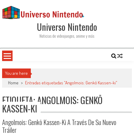
Saltar al contenido
Universo Nintendo
Noticias de videojuegos, anime y más
You are here
Home
>
Entradas etiquetadas "Angolmois: Genkō Kassen-ki"
ETIQUETA: ANGOLMOIS: GENKŌ
KASSEN-KI
Angolmois: Genkō Kassen-Ki A Través De Su Nuevo
Tráiler