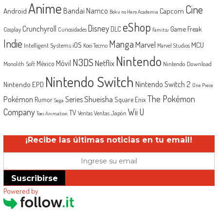
Anime
Cine
Android
Bandai Namco
Capcom
Boku no Hero Academia
eShop
Disney
Crunchyroll
Game Freak
DLC
Cosplay
Curiosidades
Famitsu
Indie
Manga
Marvel
iOS
MCU
Intelligent Systems
Koei Tecmo
Marvel Studios
Nintendo
N3DS
Netflix
Móvil
México
Monolith Soft
Nintendo Download
Nintendo Switch
Nintendo Switch 2
Nintendo EPD
One Piece
The Pokémon
Shueisha
Pokémon
Series
Rumor
Square Enix
Sega
Company
Wii U
TV
Ventas Japón
Ventas
Toei Animation
¡Recibe las últimas noticias en tu email!
Suscribirse
Powered by