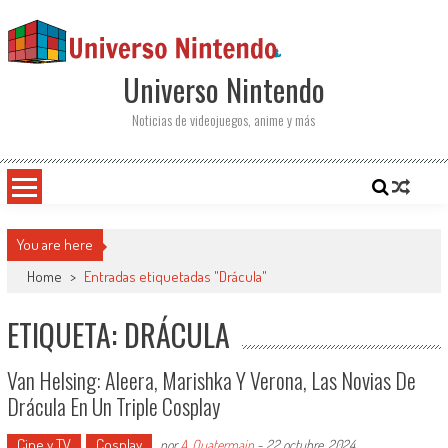
Saltar al contenido
Universo Nintendo
Noticias de videojuegos, anime y más
You are here
Home
>
Entradas etiquetadas "Drácula"
ETIQUETA: DRÁCULA
Van Helsing: Aleera, Marishka Y Verona, Las Novias De
Drácula En Un Triple Cosplay
Cine y TV
Cosplay
por
A. Quatermain
-
22 octubre, 2024