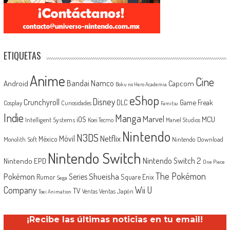
ETIQUETAS
Anime
Cine
Android
Bandai Namco
Capcom
Boku no Hero Academia
eShop
Disney
Crunchyroll
Game Freak
DLC
Cosplay
Curiosidades
Famitsu
Indie
Manga
Marvel
iOS
MCU
Intelligent Systems
Koei Tecmo
Marvel Studios
Nintendo
N3DS
Netflix
Móvil
México
Monolith Soft
Nintendo Download
Nintendo Switch
Nintendo Switch 2
Nintendo EPD
One Piece
The Pokémon
Shueisha
Pokémon
Series
Rumor
Square Enix
Sega
Company
Wii U
TV
Ventas Japón
Ventas
Toei Animation
¡Recibe las últimas noticias en tu email!