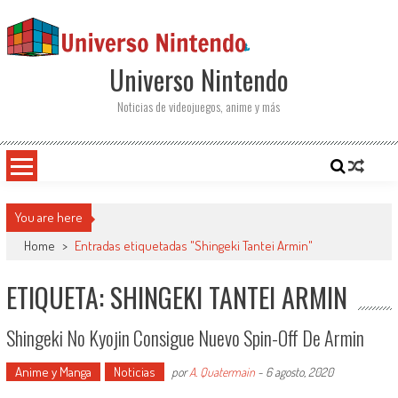
Saltar al contenido
Universo Nintendo
Noticias de videojuegos, anime y más
You are here
Home
>
Entradas etiquetadas "Shingeki Tantei Armin"
ETIQUETA: SHINGEKI TANTEI ARMIN
Shingeki No Kyojin Consigue Nuevo Spin-Off De Armin
Anime y Manga
Noticias
por
A. Quatermain
-
6 agosto, 2020