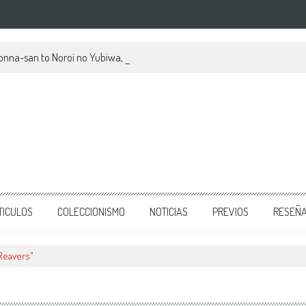
kionna-san to Noroi no Yubiwa, su mes de estreno y avances
TICULOS
COLECCIONISMO
NOTICIAS
PREVIOS
RESEÑ
Reavers"