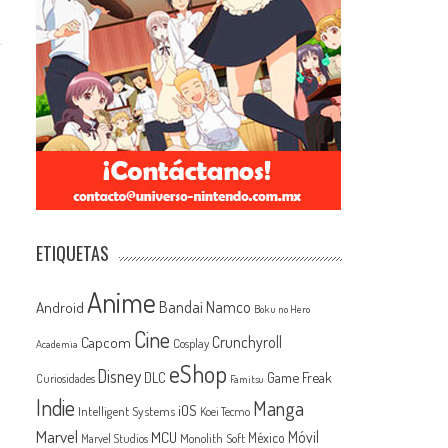
ETIQUETAS
Anime
Android
Bandai Namco
Boku no Hero
Cine
Capcom
Crunchyroll
Cosplay
Academia
eShop
Disney
Game Freak
DLC
Curiosidades
Famitsu
Indie
Manga
iOS
Intelligent Systems
Koei Tecmo
Marvel
MCU
Móvil
México
Monolith Soft
Marvel Studios