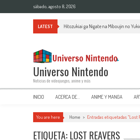
Saltar al contenido
sábado, agosto 8, 2026
Hitozukiai ga Nigate na Miboujin no Yu
LATEST
Universo Nintendo
Noticias de videojuegos, anime y más
INICIO
ACERCA DE…
ANIME Y MANGA
AR
You are here
Home
>
Entradas etiquetadas "Lost 
ETIQUETA: LOST REAVERS