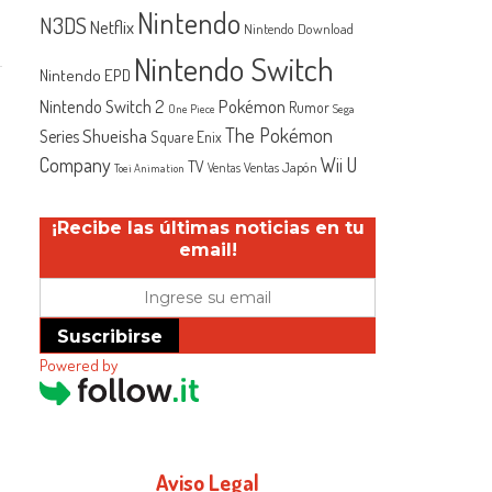
Nintendo
N3DS
Netflix
Nintendo Download
Nintendo Switch
Nintendo EPD
Nintendo Switch 2
Pokémon
Rumor
One Piece
Sega
The Pokémon
Shueisha
Series
Square Enix
Company
Wii U
TV
Ventas Japón
Ventas
Toei Animation
¡Recibe las últimas noticias en tu
email!
Suscribirse
Powered by
Aviso Legal