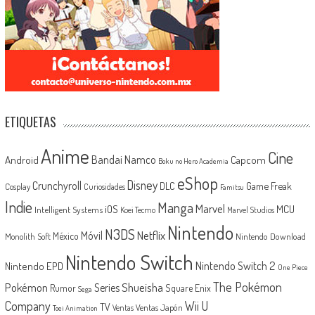
ETIQUETAS
Anime
Cine
Android
Bandai Namco
Capcom
Boku no Hero Academia
eShop
Disney
Crunchyroll
Game Freak
DLC
Cosplay
Curiosidades
Famitsu
Indie
Manga
Marvel
iOS
MCU
Intelligent Systems
Koei Tecmo
Marvel Studios
Nintendo
N3DS
Netflix
Móvil
México
Monolith Soft
Nintendo Download
Nintendo Switch
Nintendo Switch 2
Nintendo EPD
One Piece
The Pokémon
Shueisha
Pokémon
Series
Rumor
Square Enix
Sega
Company
Wii U
TV
Ventas Japón
Ventas
Toei Animation