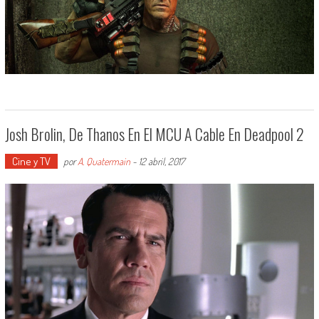
Josh Brolin, De Thanos En El MCU A Cable En Deadpool 2
Cine y TV
por
A. Quatermain
-
12 abril, 2017