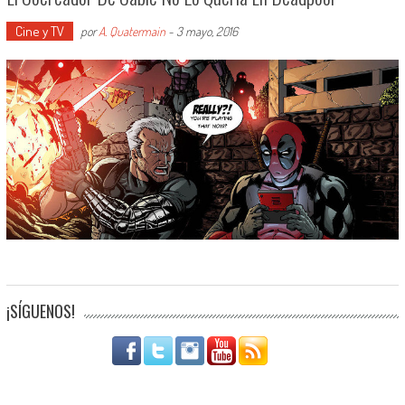
Cine y TV
por
A. Quatermain
-
3 mayo, 2016
¡SÍGUENOS!