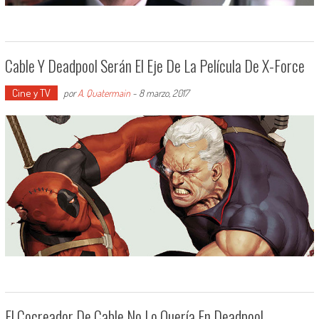
Cable Y Deadpool Serán El Eje De La Película De X-Force
Cine y TV
por
A. Quatermain
-
8 marzo, 2017
El Cocreador De Cable No Lo Quería En Deadpool