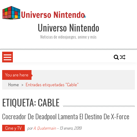
Saltar al contenido
Universo Nintendo
Noticias de videojuegos, anime y más
You are here
Home
>
Entradas etiquetadas "Cable"
ETIQUETA: CABLE
Cocreador De Deadpool Lamenta El Destino De X-Force
Cine y TV
por
A. Quatermain
-
13 enero, 2019