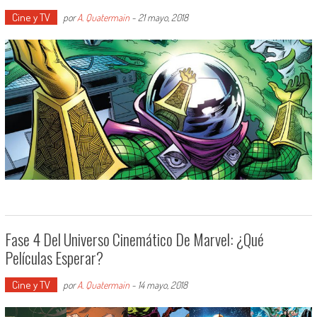
Cine y TV
por
A. Quatermain
-
21 mayo, 2018
Fase 4 Del Universo Cinemático De Marvel: ¿Qué
Películas Esperar?
Cine y TV
por
A. Quatermain
-
14 mayo, 2018