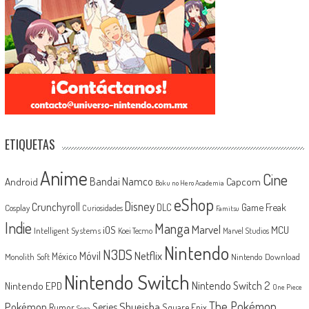
ETIQUETAS
Anime
Cine
Android
Bandai Namco
Capcom
Boku no Hero Academia
eShop
Disney
Crunchyroll
Game Freak
DLC
Cosplay
Curiosidades
Famitsu
Indie
Manga
Marvel
iOS
MCU
Intelligent Systems
Koei Tecmo
Marvel Studios
Nintendo
N3DS
Netflix
Móvil
México
Monolith Soft
Nintendo Download
Nintendo Switch
Nintendo Switch 2
Nintendo EPD
One Piece
The Pokémon
Shueisha
Pokémon
Series
Rumor
Square Enix
Sega