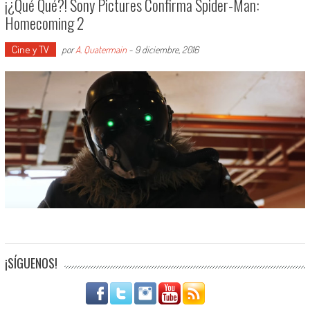
¡¿Qué Qué?! Sony Pictures Confirma Spider-Man:
Homecoming 2
Cine y TV
por
A. Quatermain
-
9 diciembre, 2016
¡SÍGUENOS!