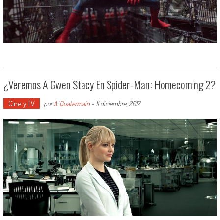
¿Veremos A Gwen Stacy En Spider-Man: Homecoming 2?
Cine y TV
por
A. Quatermain
-
11 diciembre, 2017