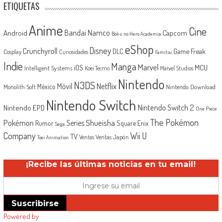
ETIQUETAS
Anime
Cine
Android
Bandai Namco
Capcom
Boku no Hero Academia
eShop
Disney
Crunchyroll
Game Freak
DLC
Cosplay
Curiosidades
Famitsu
Indie
Manga
Marvel
iOS
MCU
Intelligent Systems
Koei Tecmo
Marvel Studios
Nintendo
N3DS
Netflix
Móvil
México
Monolith Soft
Nintendo Download
Nintendo Switch
Nintendo Switch 2
Nintendo EPD
One Piece
The Pokémon
Shueisha
Pokémon
Series
Rumor
Square Enix
Sega
Company
Wii U
TV
Ventas Japón
Ventas
Toei Animation
¡Recibe las últimas noticias en tu email!
Suscribirse
Powered by