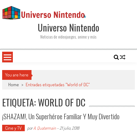
Saltar al contenido
Universo Nintendo
Noticias de videojuegos, anime y más
You are here
Home
>
Entradas etiquetadas "World of DC"
ETIQUETA: WORLD OF DC
¡SHAZAM!, Un Superhéroe Familiar Y Muy Divertido
Cine y TV
por
A. Quatermain
-
21 julio, 2018