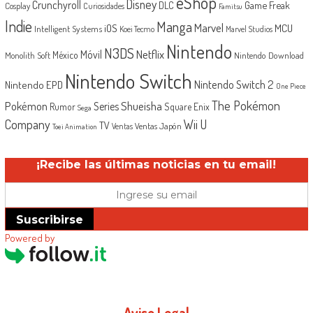
eShop
Disney
Crunchyroll
Game Freak
DLC
Cosplay
Curiosidades
Famitsu
Indie
Manga
Marvel
iOS
MCU
Intelligent Systems
Koei Tecmo
Marvel Studios
Nintendo
N3DS
Netflix
Móvil
México
Monolith Soft
Nintendo Download
Nintendo Switch
Nintendo Switch 2
Nintendo EPD
One Piece
The Pokémon
Shueisha
Pokémon
Series
Rumor
Square Enix
Sega
Company
Wii U
TV
Ventas Japón
Ventas
Toei Animation
¡Recibe las últimas noticias en tu email!
Suscribirse
Powered by
Aviso Legal