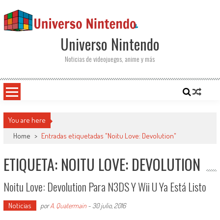
Saltar al contenido
Universo Nintendo
Noticias de videojuegos, anime y más
You are here
Home
>
Entradas etiquetadas "Noitu Love: Devolution"
ETIQUETA: NOITU LOVE: DEVOLUTION
Noitu Love: Devolution Para N3DS Y Wii U Ya Está Listo
Noticias
por
A. Quatermain
-
30 julio, 2016