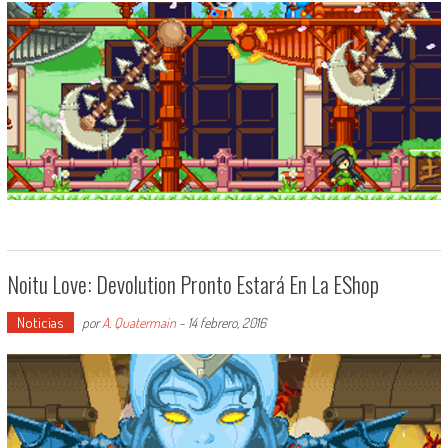
Noitu Love: Devolution Pronto Estará En La EShop
Noticias
por
A. Quatermain
-
14 febrero, 2016