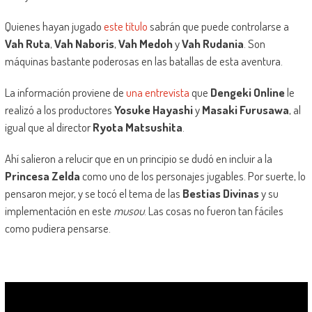
Quienes hayan jugado
este título
sabrán que puede controlarse a
Vah Ruta
,
Vah Naboris
,
Vah Medoh
y
Vah Rudania
. Son
máquinas bastante poderosas en las batallas de esta aventura.
La información proviene de
una entrevista
que
Dengeki Online
le
realizó a los productores
Yosuke Hayashi
y
Masaki Furusawa
, al
igual que al director
Ryota Matsushita
.
Ahí salieron a relucir que en un principio se dudó en incluir a la
Princesa Zelda
como uno de los personajes jugables. Por suerte, lo
pensaron mejor, y se tocó el tema de las
Bestias Divinas
y su
implementación en este
musou
. Las cosas no fueron tan fáciles
como pudiera pensarse.