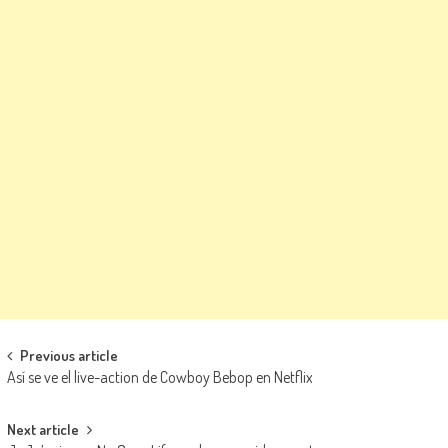
Navegación de entradas
Previous article
Así se ve el live-action de Cowboy Bebop en Netflix
Next article