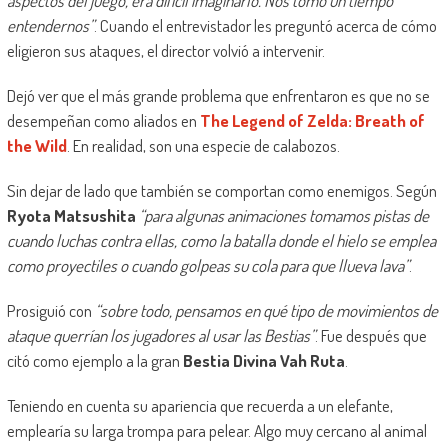
aspectos del juego, era difícil imaginarlo. Nos tomó un tiempo
entendernos”
. Cuando el entrevistador les preguntó acerca de cómo
eligieron sus ataques, el director volvió a intervenir.
Dejó ver que el más grande problema que enfrentaron es que no se
desempeñan como aliados en
The Legend of Zelda: Breath of
the Wild
. En realidad, son una especie de calabozos.
Sin dejar de lado que también se comportan como enemigos. Según
Ryota Matsushita
“para algunas animaciones tomamos pistas de
cuando luchas contra ellas, como la batalla donde el hielo se emplea
como proyectiles o cuando golpeas su cola para que llueva lava”
.
Prosiguió con
“sobre todo, pensamos en qué tipo de movimientos de
ataque querrían los jugadores al usar las Bestias”
. Fue después que
citó como ejemplo a la gran
Bestia Divina Vah Ruta
.
Teniendo en cuenta su apariencia que recuerda a un elefante,
emplearía su larga trompa para pelear. Algo muy cercano al animal