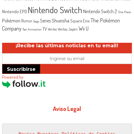
Nintendo Switch
Nintendo Switch 2
Nintendo EPD
One Piece
The Pokémon
Shueisha
Pokémon
Series
Rumor
Square Enix
Sega
Company
Wii U
TV
Ventas Japón
Ventas
Toei Animation
¡Recibe las últimas noticias en tu email!
Suscribirse
Powered by
Aviso Legal