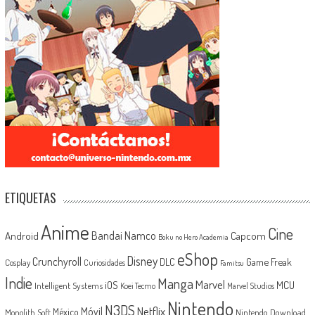
ETIQUETAS
Anime
Cine
Android
Bandai Namco
Capcom
Boku no Hero Academia
eShop
Disney
Crunchyroll
Game Freak
DLC
Cosplay
Curiosidades
Famitsu
Indie
Manga
Marvel
iOS
MCU
Intelligent Systems
Koei Tecmo
Marvel Studios
Nintendo
N3DS
Netflix
Móvil
México
Monolith Soft
Nintendo Download