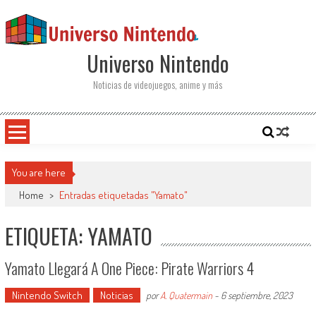
Saltar al contenido
Universo Nintendo
Noticias de videojuegos, anime y más
You are here
Home
>
Entradas etiquetadas "Yamato"
ETIQUETA: YAMATO
Yamato Llegará A One Piece: Pirate Warriors 4
Nintendo Switch
Noticias
por
A. Quatermain
-
6 septiembre, 2023