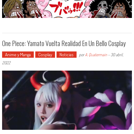
One Piece: Yamato Vuelta Realidad En Un Bello Cosplay
Anime y Manga
Cosplay
Noticias
por
A. Quatermain
-
30 abril,
2022