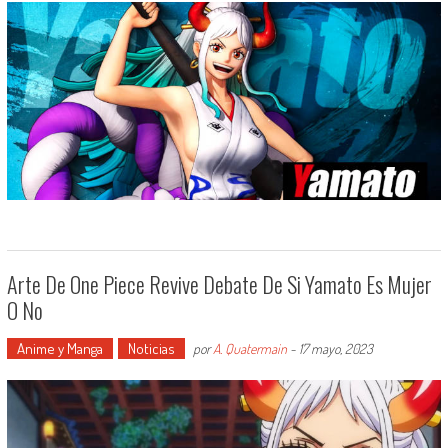
Arte De One Piece Revive Debate De Si Yamato Es Mujer
O No
Anime y Manga
Noticias
por
A. Quatermain
-
17 mayo, 2023