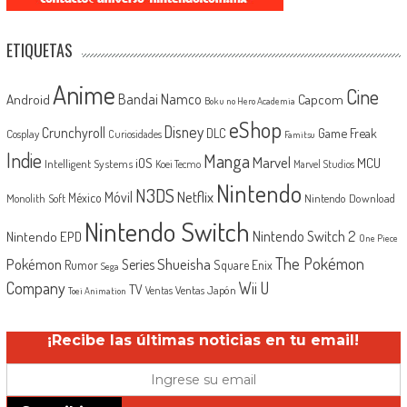
ETIQUETAS
Anime
Cine
Android
Bandai Namco
Capcom
Boku no Hero Academia
eShop
Disney
Crunchyroll
Game Freak
DLC
Cosplay
Curiosidades
Famitsu
Indie
Manga
Marvel
iOS
MCU
Intelligent Systems
Koei Tecmo
Marvel Studios
Nintendo
N3DS
Netflix
Móvil
México
Monolith Soft
Nintendo Download
Nintendo Switch
Nintendo Switch 2
Nintendo EPD
One Piece
The Pokémon
Shueisha
Pokémon
Series
Rumor
Square Enix
Sega
Company
Wii U
TV
Ventas Japón
Ventas
Toei Animation
¡Recibe las últimas noticias en tu email!