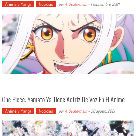
Anime y Manga
Noticias
por
A. Quatermain
-
1 septiembre, 2021
One Piece: Yamato Ya Tiene Actriz De Voz En El Anime
Anime y Manga
Noticias
por
A. Quatermain
-
30 agosto, 2021