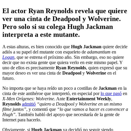
El actor Ryan Reynolds revela que quiere
ver una cinta de Deadpool y Wolverine.
Pero solo si su colega Hugh Jackman
interpreta a este mutante.
A estas alturas, es bien conocido que
Hugh Jackman
quiere decirle
adiós a su papel del mutante con esqueleto de
adamantium
en
Logan
, que se estrena el próximo año. Sin embargo, eso no quiere
decir que no exista gente que quiera verlo en este mismo papel. Y
uno de ellos es precisamente
Ryan Reynolds
, quien expresó que su
mayor deseo es ver una cinta de
Deadpool
y
Wolverine
en el
futuro.
No importa que se haya reído un poco a costillas de
Jackman
en la
cinta de este antihéroe que interpretó, en especial por
lo que pasó
en
X-Men Orígenes: Wolverine
. Ante
Entertainment Weekly
,
Reynolds
admitió
“quiero a Deadpool y Wolverine en un mismo
filme juntos”
, y comentó que
“lo que vamos a hacer es convencer a
Hugh”
. También habló del apoyo que necesitaría de la gente de
Internet para hacerlo.
Obviamente, si
Hugh Jackman
ya decidió no seguir siendo