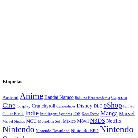
Etiquetas
Anime
Android
Bandai Namco
Capcom
Boku no Hero Academia
eShop
Cine
Disney
Crunchyroll
DLC
Cosplay
Curiosidades
Famitsu
Indie
Manga
Marvel
iOS
Game Freak
Intelligent Systems
Koei Tecmo
N3DS
Netflix
MCU
Móvil
México
Marvel Studios
Monolith Soft
Nintendo
Nintendo
Nintendo EPD
Nintendo Download