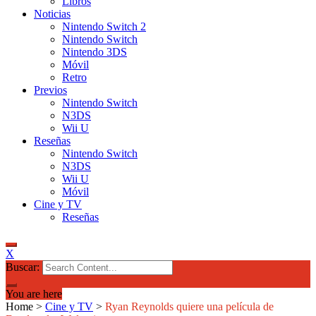
Libros
Noticias
Nintendo Switch 2
Nintendo Switch
Nintendo 3DS
Móvil
Retro
Previos
Nintendo Switch
N3DS
Wii U
Reseñas
Nintendo Switch
N3DS
Wii U
Móvil
Cine y TV
Reseñas
X
Buscar:
You are here
Home
>
Cine y TV
>
Ryan Reynolds quiere una película de