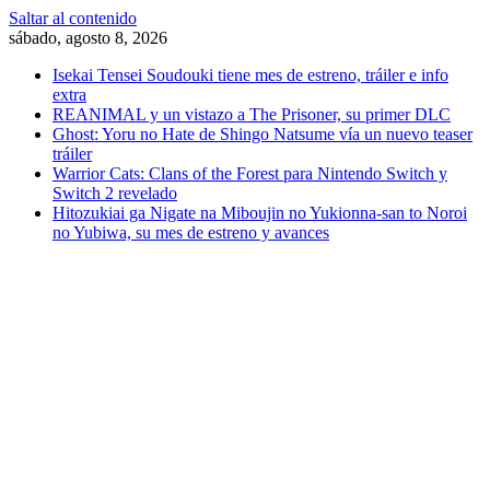
Saltar al contenido
sábado, agosto 8, 2026
Isekai Tensei Soudouki tiene mes de estreno, tráiler e info
extra
REANIMAL y un vistazo a The Prisoner, su primer DLC
Ghost: Yoru no Hate de Shingo Natsume vía un nuevo teaser
tráiler
Warrior Cats: Clans of the Forest para Nintendo Switch y
Switch 2 revelado
Hitozukiai ga Nigate na Miboujin no Yukionna-san to Noroi
no Yubiwa, su mes de estreno y avances