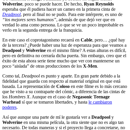
Wolverine
, poco se puede hacer. De hecho,
Ryan Reynolds
esperaba que él pudiera hacer un cameo en la primera cinta de
Deadpool
, pero al final no se pudo. Para este intérprete, es uno de
“los mejores seres humanos”
, además de que dejó ver que en
verdad lo ama como persona. Lo que se ve un poco improbable es
verlo en la segunda entrega de la franquicia.
En este caso el coprotagonismo recaerá en
Cable
, pero… ¿qué hay
de la tercera? ¿Puede haber una luz de esperanza para que veamos a
Deadpool
y
Wolverine
en el mismo filme? A estas alturas es difícil,
pero en definitiva no cerraría dicha puerta. Sin embargo, creo que el
éxito de esta ahora serie tiene mucho que ver con mantenerse un
poco “aislada” de otras producciones de los
X-Men
.
Como tal,
Deadpool
es punto y aparte. En gran parte debido a la
fidelidad que guarda con respecto al material original en que está
basada. La representación de
Coloso
en este filme es lo más cercano
que he visto a su contraparte del cómic, a diferencia de las cintas de
los
Hombres X
. Aunque en el caso de
Negasonic Teenage
Warhead
sí que se tomaron libertades, y hasta
le cambiaron
poderes
.
Así que aunque una parte de mí le gustaría ver a
Deadpool
y
Wolverine
en una misma película, la otra siente que no es algo tan
necesario. De todas maneras y si el proyecto llega a concretarse, no